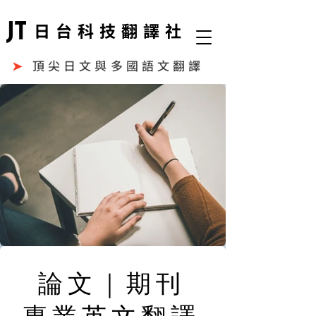
日台科技翻譯社
➤
頂尖日文與多國語文翻譯
​論文｜期刊