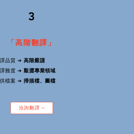
3
「高階翻譯」
譯品質 ➔
高階嚴謹
譯難度 ➔
艱澀專業領域
提供檔案
➔
掃描檔、圖檔
洽詢翻譯