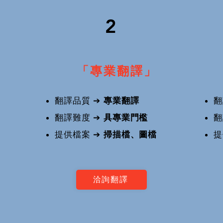
2
「專業翻譯」
翻譯品質 ➔
專業翻譯
翻
翻譯難度 ➔
具專業門檻
翻
提供檔案
➔
掃描檔、圖檔
洽詢翻譯