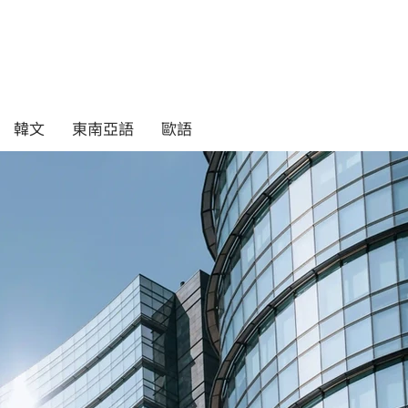
韓文
東南亞語
歐語