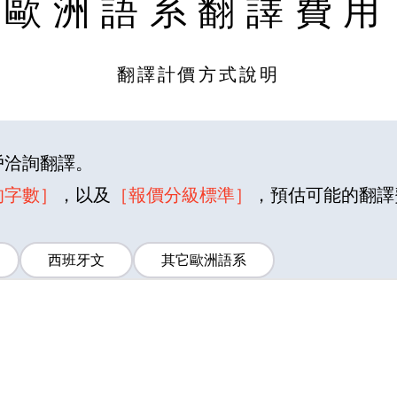
歐洲語系翻譯費用
翻譯計價方式說明
戶洽詢翻譯。
的字數］
，以及
［報價分級標準］
，預估可能的翻譯
西班牙文
其它歐洲語系