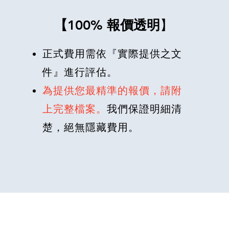
【100% 報價透明
】
正式費用需依『實際提供之文
件』進行評估。
為提供您最精準的報價，
請附
上完整檔案
。
我們保證明細清
楚，絕無隱藏費用。