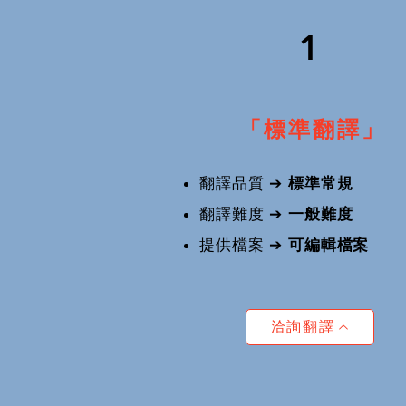
1
「標準翻譯」
翻譯品質 ➔
標準常規
翻譯難度 ➔
一般難度​
提供檔案
➔
可編輯檔案
洽詢翻譯