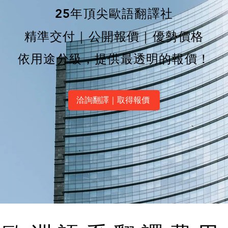
25年頂尖歐語翻譯社
精準交付｜公開報價｜優勢價格
依用途分級，提供最透明的報價！
洽詢翻譯｜取得報價