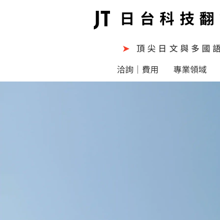
日台科技翻
➤
頂尖日文與多國
洽詢｜費用
專業領域