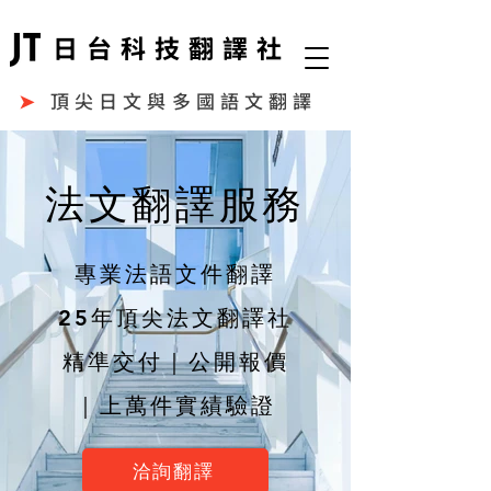
日台科技翻譯社
➤
頂尖日文與多國語文翻譯
法文翻譯服務
專業法語文件翻譯
25年頂尖法文翻譯社
精準交付｜公開報價
｜上萬件實績驗證
洽詢翻譯