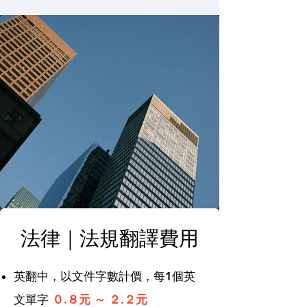
法律｜法規翻譯費用
英翻中，以文件字數計價，每1個英
文單字
０.８元 ～ ２.２元​