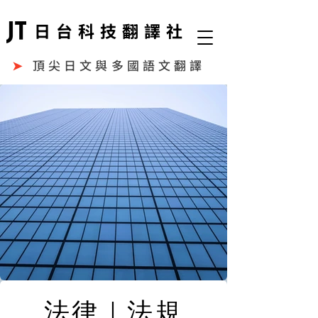
日台科技翻譯社
➤
頂尖日文與多國語文翻譯
法律｜法規