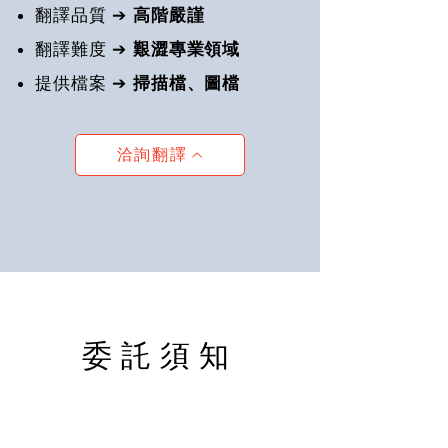
翻譯品質 ➔
高階嚴謹
翻譯難度 ➔
艱澀專業領域
提供檔案
➔
掃描檔、圖檔
洽詢翻譯
委託須知