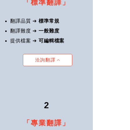
「標準翻譯」
翻譯品質 ➔
標準常規
翻譯難度 ➔
一般難度​
提供檔案
➔
可編輯檔案
洽詢翻譯
2
「專業翻譯」