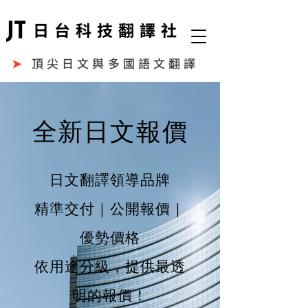
日台科技翻譯社
➤
頂尖日文與多國語文翻譯
全新日文報價
日文翻譯領導品牌
精準交付｜公開報價｜
優勢價格
依用途分級，提供最透
明的報價！