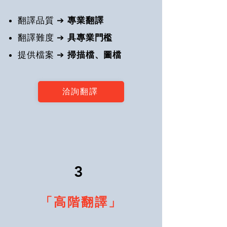
翻譯品質 ➔
專業翻譯
翻譯難度 ➔
具專業門檻
提供檔案
➔
掃描檔、圖檔
洽詢翻譯
3
「高階翻譯」