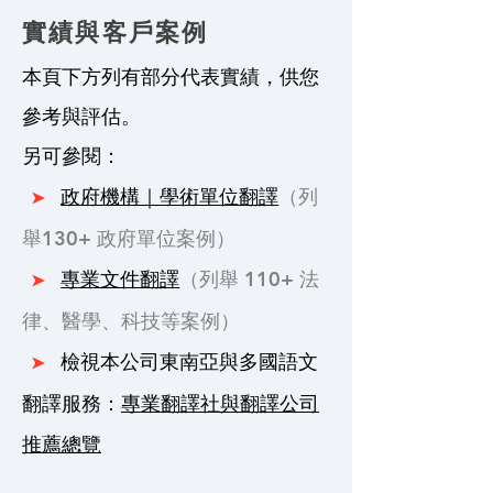
實績與客戶案例
本頁下方列有部分代表實績，供您
參考與評估。
另可參閱：
政府機構｜學術單位翻譯
（列
➤
舉130+ 政府單位案例）
專業文件翻譯
（列舉 110+ 法
➤
律、醫學、科技等案例）
檢視本公司東南亞與多國語文
➤
翻譯服務：
專業翻譯社與翻譯公司
推薦總覽