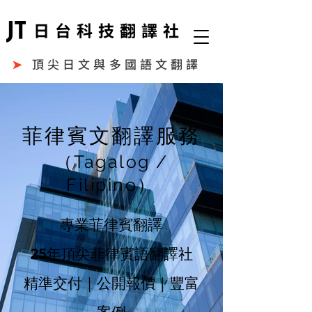
日台科技翻譯社
➤
頂尖日文與多國語文翻譯
菲律賓文翻譯服務
（Tagalog /
Filipino）
專業菲律賓翻譯
25年頂尖菲律賓語翻譯社
精準交付｜公開報價｜豐富