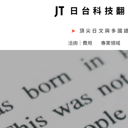
日台科技翻
➤
頂尖日文與多國
洽詢｜費用
專業領域