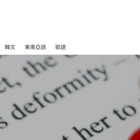
韓文
東南亞語
歐語