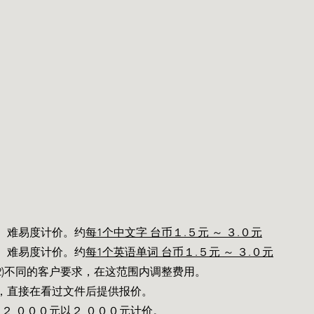
、难易度计价。约
每1个中文字 台币１.５元 ～ ３.０元
、难易度计价。约
每1个英语单词 台币１.５元 ～ ３.０元
 2)不同的客户要求，在这范围内调整费用。
，直接在看过文件后提供报价。
足２,０００元以２,０００元计价。