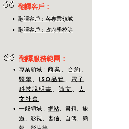
翻譯客戶：
翻譯客戶：各專業領域
翻譯客戶：政府學校等
​翻譯服務範圍：
專業領域
：
商業
、
合約
、
醫學
、
ISO品管
、
電子
科技說明書
、
論文
、
人
文社會
一般領域：
網站
、書籍、旅
遊、影視、書信、自傳、簡
報、影片等