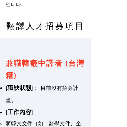
입니다.
翻譯人才招募項目
兼職韓翻中譯者 (台灣
籍)
[職缺狀態]
：
目前沒有招募計
畫。
​[工作內容]
將韓文文件（如：醫學文件、企