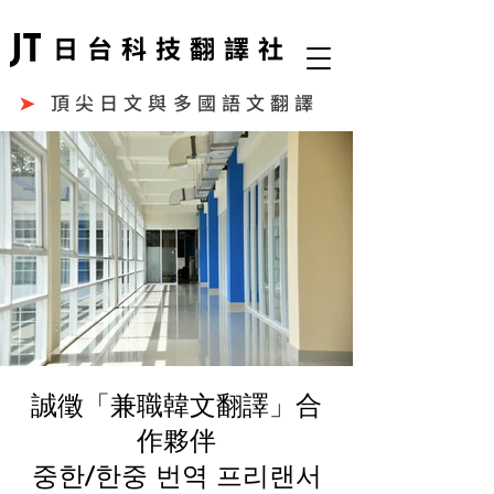
日台科技翻譯社
➤
頂尖日文與多國語文翻譯
誠徵「兼職韓文翻譯」合
作夥伴
중한/한중 번역 프리랜서