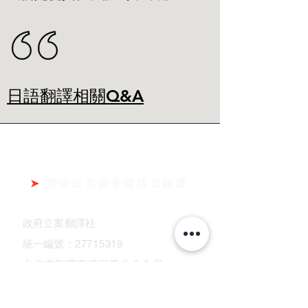
​​日語翻譯相關Q&A
日台科技翻譯社
➤
頂尖日文與多國語文翻譯
政府立案翻譯社
統一編號：
27715319
台北市翻譯商業同業公會會員
始於 2002 年