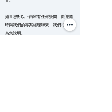
合。
​如果您對以上內容有任何疑問，歡迎隨
時與我們的專案經理聯繫，我們很樂意
為您說明。​​
日台科技翻譯社
➤
頂尖日文與多國語文翻譯
政府立案翻譯社
統一編號：
27715319
台北市翻譯商業同業公會會員
始於 2002 年